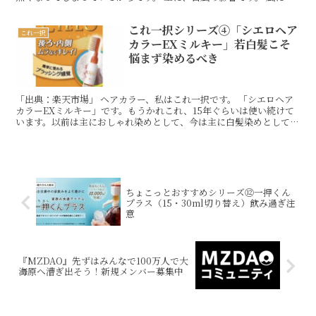
ばされる 雨に流される 私も、いくつサンダルを失くしReadMore…
これ一択シリーズ④「シエロヘア
これ一択
カラーEXミルキー」若白髪こそ
悩まず染めるべき
「出典：楽天市場」 ヘアカラー、私はこれ一択です。 「シエロヘア
カラーEXミルキー」です。もうかれこれ、15年ぐらいは使い続けて
います。以前は主におしゃれ染めとして、今は主に白髪染めとして、
使用している次第です。 そうなんです、この商品の良ReadMore…
ちょこっとおすすめシリーズ⑫一押くん
プラス（15・30ml切り替え）飲み過ぎ注
意
『MZDAO』先ずはみんなで100万人で大
海原へ漕ぎ出そう！新規メンバー募集中