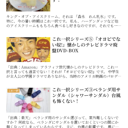
キング・オブ・アイスクリーム、それは 「森永 れん乳氷」です。
特に、今の暑い時期はこれ一択です。 私も、ハーゲンダッツなど他
のアイスクリームももちろん食べるし好きなのですが、それでも一番
は「森永 れん乳氷」です。 棒がついたバーではなくて
ReadMore…
これ一択シリーズ⑤『オヨビでな
これ一択
い奴!』懐かしのテレビドラマ廃
盤DVD-BOX
「出典：Amazon」 アラフィフ世代懐かしのテレビドラマ、これ一
択と言っても過言でない！それが『オヨビでない奴!』です。 中学生
が主人公の学園ドラマでありながら、当時のアメリカ映画のパロディ
ー要素を交えつつ、さらに主にクレージーキャッツのReadMore…
これ一択シリーズ③ベランダ用サ
これ一択
ンダル（シャワーサンダル）台風
も怖くない！
「出典：楽天」 ベランダ用のサンダル選びって、案外難しくないで
すか？ 何故なら、ベランダにサンダルを置いておくといつの間にか
無くなってしまっているからです。 主に、台風の影響です。 風に飛