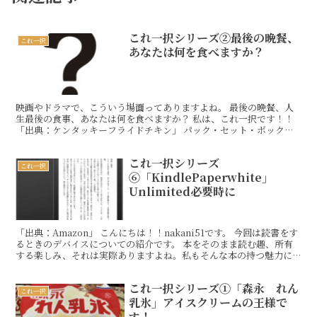
これ一択シリーズ②最後の晩餐、
これ一択
あなたは何を食べますか？
映画やドラマで、こういう場面ってありますよね。 最後の晩餐、人
生最後の食事、あなたは何を食べますか？ 私は、これ一択です！！
「出典：ケンタッキーフライドチキン」 パック・セット・ボックス
オリジナルチキン4ピースパック 価格¥1290 でReadMore…
これ一択シリーズ
これ一択
⑥「KindlePaperwhite」
Unlimited必要時に
「出典：Amazon」 こんにちは！！nakani51です。 今回は読書をす
るときのデバイスについての紹介です。 本をそのまま読む趣、所有
する楽しみ、それは実際ありますよね。私もそんな本の持つ魅力に
は惹かれます。 とは言え、本棚のような物理ReadMore…
これ一択シリーズ①「森永 れん
これ一択
乳氷」アイスクリームの王様で
す！